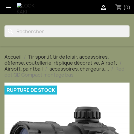
shopping_cart


(0)
search
Accueil
Tir sportif, tir de loisir, accessoires,
défense, coutellerie, réplique décorative, Airsoft
Airsoft, paintball
accessoires, chargeurs....
Red-
dot QD Compact montage bas
RUPTURE DE STOCK