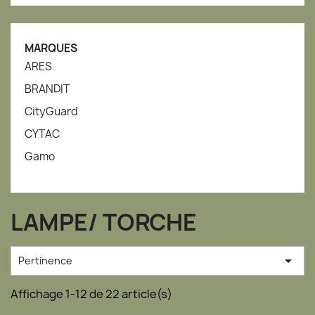
MARQUES
ARES
BRANDIT
CityGuard
CYTAC
Gamo
LAMPE/ TORCHE

Pertinence
Affichage 1-12 de 22 article(s)