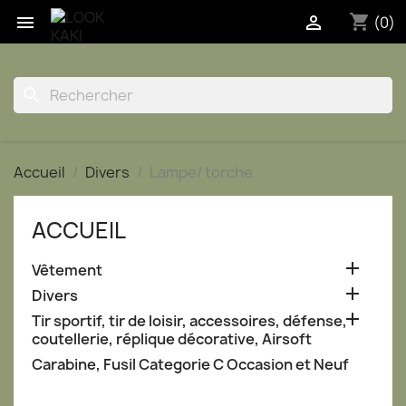
shopping_cart


(0)
search
Accueil
Divers
Lampe/ torche
ACCUEIL

Vêtement

Divers

Tir sportif, tir de loisir, accessoires, défense,
coutellerie, réplique décorative, Airsoft
Carabine, Fusil Categorie C Occasion et Neuf