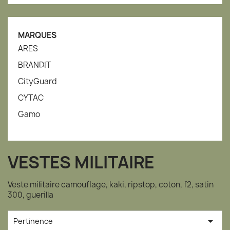
MARQUES
ARES
BRANDIT
CityGuard
CYTAC
Gamo
VESTES MILITAIRE
Veste militaire camouflage, kaki, ripstop, coton, f2, satin
300, guerilla

Pertinence