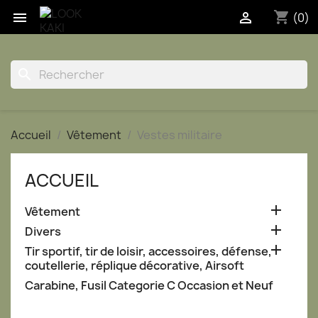
shopping_cart


(0)
search
Accueil
Vêtement
Vestes militaire
ACCUEIL

Vêtement

Divers

Tir sportif, tir de loisir, accessoires, défense,
coutellerie, réplique décorative, Airsoft
Carabine, Fusil Categorie C Occasion et Neuf