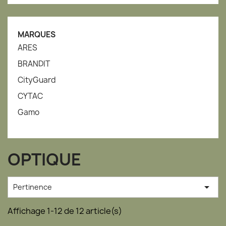
MARQUES
ARES
BRANDIT
CityGuard
CYTAC
Gamo
OPTIQUE

Pertinence
Affichage 1-12 de 12 article(s)