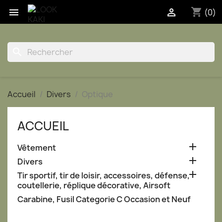
shopping_cart


(0)
search
Accueil
Divers
Optique
ACCUEIL

Vêtement

Divers

Tir sportif, tir de loisir, accessoires, défense,
coutellerie, réplique décorative, Airsoft
Carabine, Fusil Categorie C Occasion et Neuf