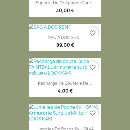
Support De Téléphone Pour...
30,00 €
favorite_border
SAC A DOS 3 EN 1
89,00 €
favorite_border
Recharge De Bouteille De...
4,00 €
favorite_border
Jumelles De Poche 8x – SILVA