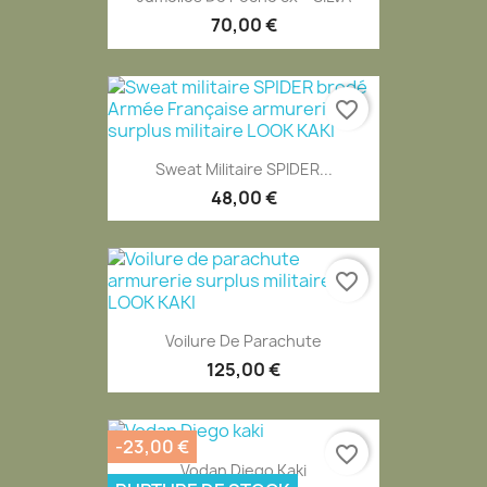
70,00 €
favorite_border
Sweat Militaire SPIDER...
48,00 €
favorite_border
Voilure De Parachute
125,00 €
-23,00 €
favorite_border
Vodan Diego Kaki