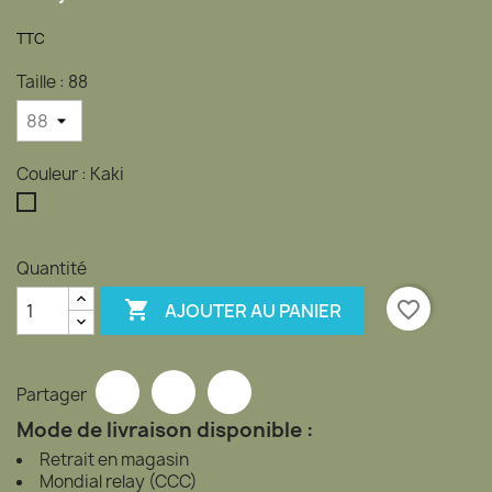
TTC
Taille : 88
Couleur : Kaki
Kaki
Quantité

favorite_border
AJOUTER AU PANIER
Partager
Mode de livraison disponible :
Retrait en magasin
Mondial relay (CCC)