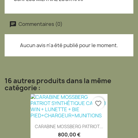
Commentaires (0)
Aucun avis n'a été publié pour le moment.
16 autres produits dans la même
catégorie :
favorite_border
CARABINE MOSSBERG PATRIOT...
800,00 €