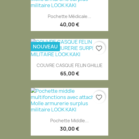
Pochette Médicale...
40,00 €
NOUVEAU
favorite_border
COUVRE CASQUE FELIN GHILLIE
65,00 €
favorite_border
Pochette Middle...
30,00 €