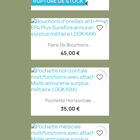
RUPTURE DE STOCK
96,95 €
119,95 €
favorite_border
Paire De Bouchons...
45,00 €
favorite_border
Pochette Horizontale...
35,00 €
favorite_border