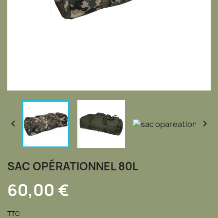


SAC OPÉRATIONNEL 80L
60,00 €
TTC