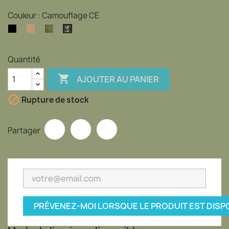
Couleur : Camouflage CE
Noir
TAN
Kaki
Camouflage
Coyote
CE
Quantité

AJOUTER AU PANIER

Rupture de stock
Partager
PRÉVENEZ-MOI LORSQUE LE PRODUIT EST DISP