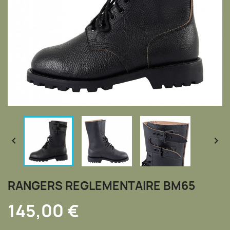


RANGERS REGLEMENTAIRE BM65
145,00 €