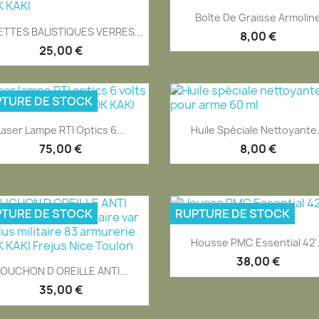
Aperçu rapide

Boîte De Graisse Armolin
Aperçu rapide

ETTES BALISTIQUES VERRES...
8,00 €
25,00 €
TURE DE STOCK
Aperçu rapide
Aperçu rapide


Laser Lampe RTI Optics 6...
Huile Spéciale Nettoyante.
75,00 €
8,00 €
TURE DE STOCK
RUPTURE DE STOCK
Aperçu rapide

Housse PMC Essential 42'.
38,00 €
Aperçu rapide

OUCHON D OREILLE ANTI...
35,00 €