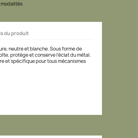
 modalités
ls du produit
pure, neutre et blanche. Sous forme de
îte, protège et conserve l’éclat du métal.
ure et spécifique pour tous mécanismes