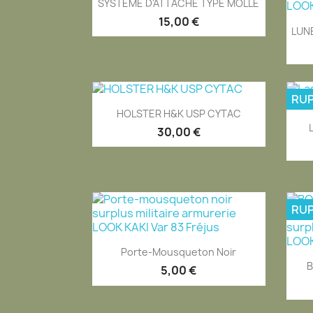

SYSTEME D'ATTACHE TYPE MOLLE
15,00 €
LUN
RUP
Aperçu rapide

HOLSTER H&K USP CYTAC
30,00 €
RUP
Aperçu rapide

Porte-Mousqueton Noir
B
5,00 €