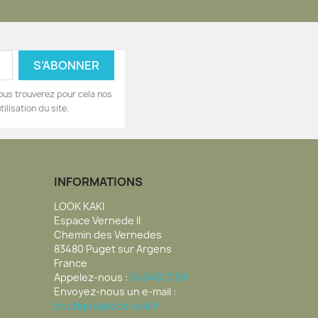
ous trouverez pour cela nos
ilisation du site.
INFORMATIONS
LOOK KAKI
Espace Vernede II
Chemin des Vernedes
83480 Puget sur Argens
France
Appelez-nous :
0494813159
Envoyez-nous un e-mail :
boutique@look-kaki.fr