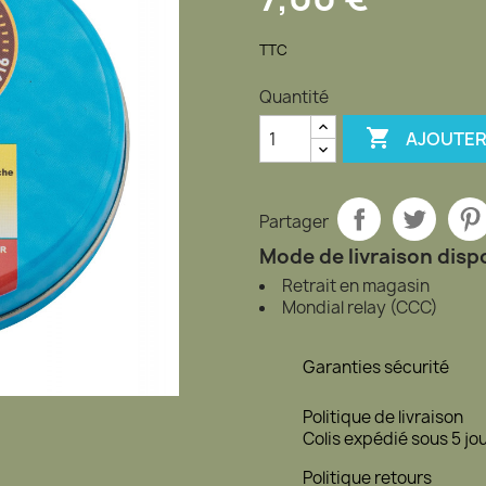
TTC
Quantité

AJOUTER
Partager
Mode de livraison dispo
Retrait en magasin
Mondial relay (CCC)
Garanties sécurité
Politique de livraison
Colis expédié sous 5 jo
Politique retours