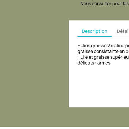
Nous consulter pour les
Description
Détai
Helios graisse Vaseline 
graisse consistante en bo
Huile et graisse supérie
délicats : armes
SURPLUS MILITAIRE
LOOK KAKI
ARMURERIE