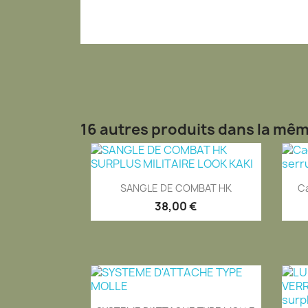
16 autres produits dans la mêm
Aperçu rapide

SANGLE DE COMBAT HK
Ca
38,00 €
Aperçu rapide