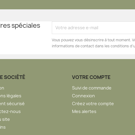
res spéciales
Vous pouvez vous désinscrire à tout moment. V
informations de contact dans les conditions d'ut
E SOCIÉTÉ
VOTRE COMPTE
son
Suivi de commande
ns légales
Connexion
nt sécurisé
Créez votre compte
ctez-nous
Mes alertes
u site
ins