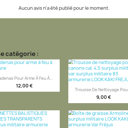
Aucun avis n'a été publié pour le moment.
e catégorie :
Aperçu rapide

denas Pour Arme À Feu À...
12,00 €
Aperçu rapide

Trousse De Nettoyage Pour
9,00 €