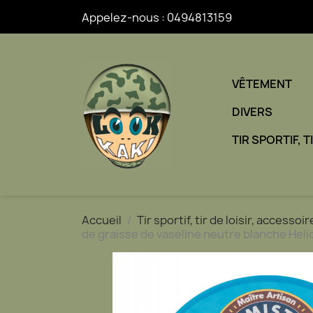
Appelez-nous :
0494813159
VÊTEMENT
DIVERS
TIR SPORTIF, 
Accueil
Tir sportif, tir de loisir, accesso
de graisse de vaseline neutre blanche Helio