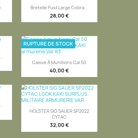
Aperçu rapide

e
Bretelle Fusil Large Cobra...
28,00 €
RUPTURE DE STOCK
..
Aperçu rapide

Caisse À Munitions Cal.50
40,00 €
..
Aperçu rapide

HOLSTER SIG SAUER SP2022
CYTAC
32,00 €