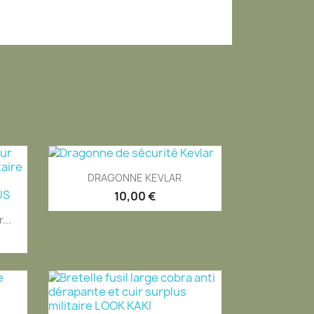
Aperçu rapide

DRAGONNE KEVLAR
10,00 €
...