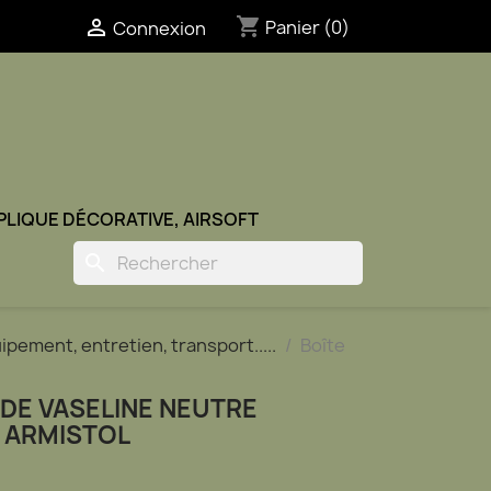
shopping_cart

Panier
(0)
Connexion
ÉPLIQUE DÉCORATIVE, AIRSOFT
search
ipement, entretien, transport.....
Boîte
 DE VASELINE NEUTRE
- ARMISTOL