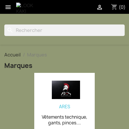
shopping_cart


(0)
search
Accueil
Marques
Marques
ARES
Vêtements technique,
gants, pinces....