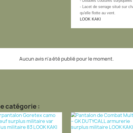
- Doubles coutures surpiquées s
- Lacet de serrage situé sur ch
qu'elle flotte au vent.
LOOK KAKI
Aucun avis n'a été publié pour le moment.
e catégorie :