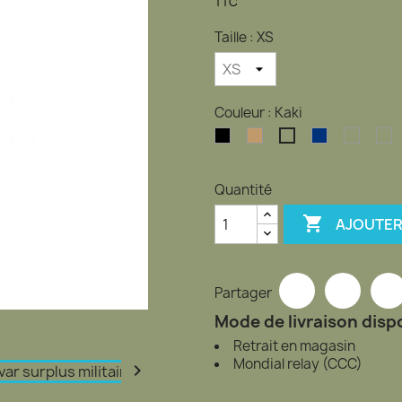
TTC
Taille : XS
Couleur : Kaki
Noir
TAN
Bleu
woodl
C
Kaki
Coyote
U
Quantité

AJOUTER
Partager
Mode de livraison dispo
Retrait en magasin
Mondial relay (CCC)
