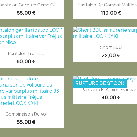
Aperçu rapide
Aperçu rapide


pantalon Goretex Camo CE...
Pantalon De Combat Multica
55,00 €
110,00 €
Aperçu rapide

Short BDU
Aperçu rapide

Pantalon Treillis...
22,00 €
60,00 €
RUPTURE DE STOCK
Aperçu rapide

Pantalon F1 Armée Françai
30,00 €
Aperçu rapide

Combinaison De Vol
55,00 €