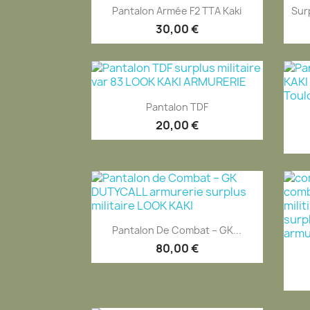
Aperçu rapide

Pantalon Armée F2 TTA Kaki
Sur
30,00 €
Aperçu rapide

Pantalon TDF
EXCLUSIVITÉ WEB
20,00 €
Aperçu rapide

Pantalon De Combat – GK...
80,00 €