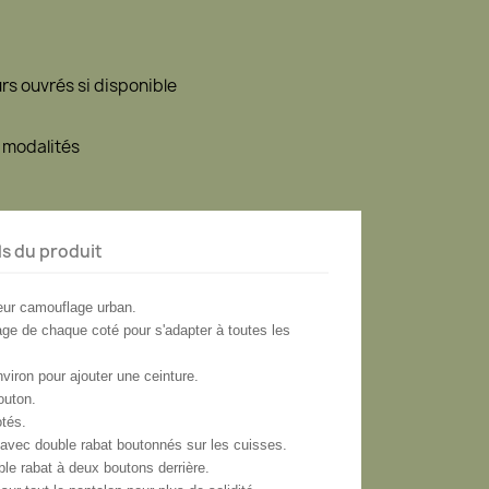
urs ouvrés si disponible
 modalités
ls du produit
eur camouflage urban.
age de chaque coté pour s'adapter à toutes les
viron pour ajouter une ceinture.
outon.
otés.
 avec double rabat boutonnés sur les cuisses.
le rabat à deux boutons derrière.