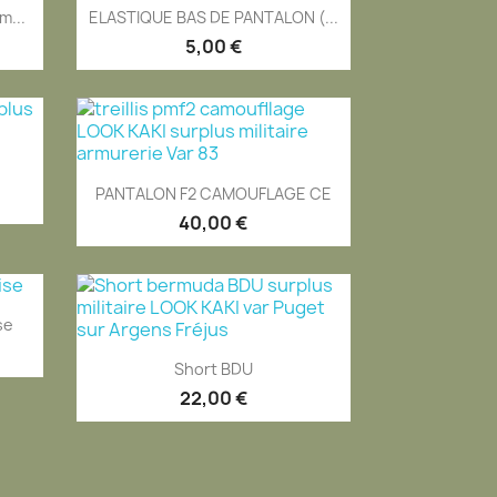
Aperçu rapide

m...
ELASTIQUE BAS DE PANTALON (...
5,00 €
Aperçu rapide

PANTALON F2 CAMOUFLAGE CE
40,00 €
se
Aperçu rapide

Short BDU
22,00 €