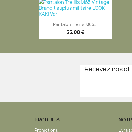
Aperçu rapide

Pantalon Treillis M65...
55,00 €
Recevez nos off
PRODUITS
NOTR
Promotions
Livrai