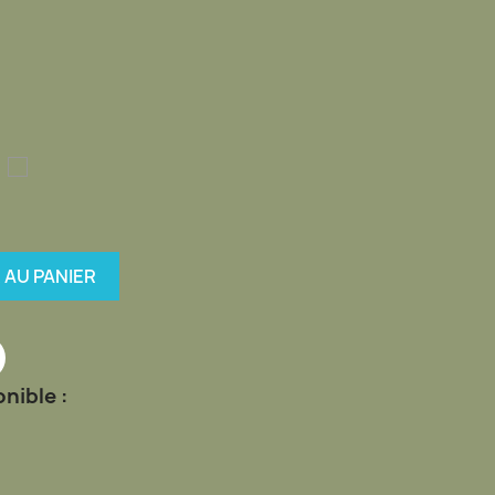
and
amo
trois
rbain
couleurs
desert
 AU PANIER
nible :