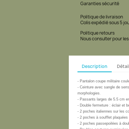
Garanties sécurité
Politique de livraison
Colis expédié sous 5 jo
Politique retours
Nous consulter pour les
Description
Détai
- Pantalon
coupe militaire coul
- Ceinture avec sangle de serr
morphologies.
- Passants larges de 5.5 cm en
- Double fermeture : éclair et b
- 2 poches italiennes sur les c
- 2 poches à soufflet plaquées
- 2 poches passepoilées à doub