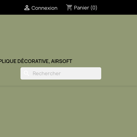
shopping_cart

Panier
(0)
Connexion
ÉPLIQUE DÉCORATIVE, AIRSOFT
search