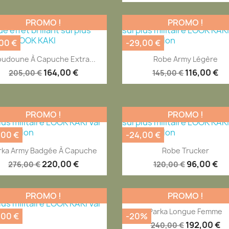
PROMO !
PROMO !
,00 €
-29,00 €
Aperçu rapide
Aperçu rapide


udoune À Capuche Extra...
Robe Army Légère
164,00 €
116,00 €
205,00 €
145,00 €
PROMO !
PROMO !
,00 €
-24,00 €
Aperçu rapide
Aperçu rapide


rka Army Badgée À Capuche
Robe Trucker
220,00 €
96,00 €
276,00 €
120,00 €
PROMO !
PROMO !
Aperçu rapide

Parka Longue Femme
,00 €
-20%
192,00 €
240,00 €