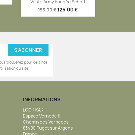
Aperçu rapide

Veste Army Badgée Schott
125,00 €
156,00 €
ous trouverez pour cela nos
ilisation du site.
INFORMATIONS
LOOK KAKI
Espace Vernede II
Chemin des Vernedes
83480 Puget sur Argens
France