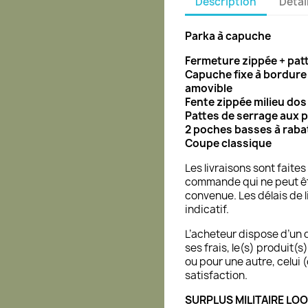
Description
Détai
Parka à capuche
Fermeture zippée + pat
Capuche fixe à bordure
amovible
Fente zippée milieu dos
Pattes de serrage aux 
2 poches basses à raba
Coupe classique
Les livraisons sont faite
commande qui ne peut ê
convenue. Les délais de l
indicatif.
L’acheteur dispose d’un d
ses frais, le(s) produit(
ou pour une autre, celui 
satisfaction.
SURPLUS MILITAIRE LOO