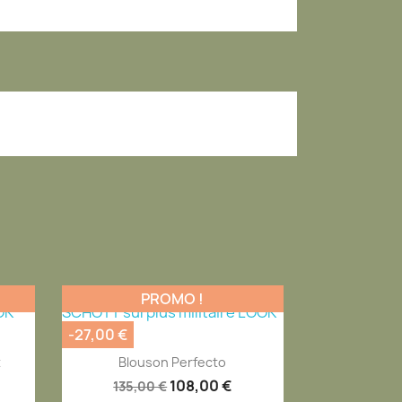
PROMO !
-27,00 €
Aperçu rapide

t
Blouson Perfecto
108,00 €
135,00 €