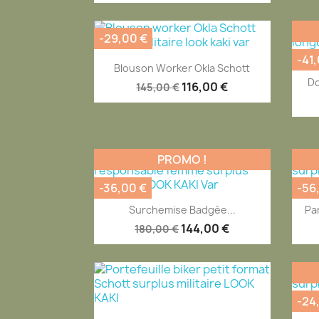
-29,00 €
-41
Aperçu rapide

Blouson Worker Okla Schott
Do
116,00 €
145,00 €
PROMO !
-36,00 €
-56
Aperçu rapide

Surchemise Badgée...
Pa
144,00 €
180,00 €
-24