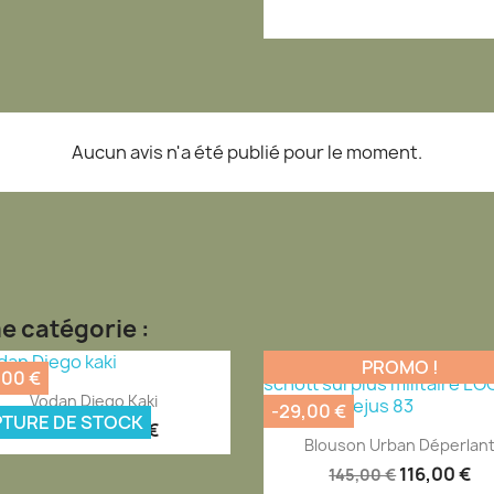
Aucun avis n'a été publié pour le moment.
e catégorie :
PROMO !
,00 €
Aperçu rapide

Vodan Diego Kaki
-29,00 €
TURE DE STOCK
96,95 €
119,95 €
Aperçu rapide

Blouson Urban Déperlan
116,00 €
145,00 €