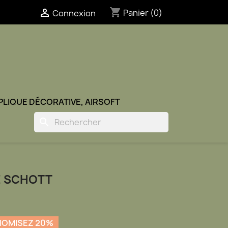
shopping_cart

Panier
(0)
Connexion
ÉPLIQUE DÉCORATIVE, AIRSOFT
search
E SCHOTT
OMISEZ 20%