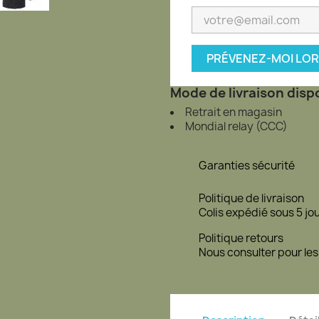
PRÉVENEZ-MOI LOR
Mode de livraison dispo
Retrait en magasin
Mondial relay (CCC)
Garanties sécurité
Politique de livraison
Colis expédié sous 5 jo
Politique retours
Nous consulter pour les