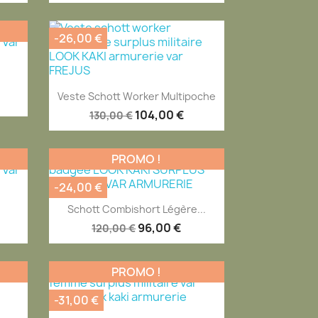
-26,00 €
Aperçu rapide

Veste Schott Worker Multipoche
104,00 €
130,00 €
PROMO !
-24,00 €
Aperçu rapide

Schott Combishort Légère...
96,00 €
120,00 €
PROMO !
-31,00 €