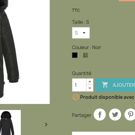
TTC
Taille : S
Couleur : Noir
Kaki
Noir
Quantité

AJOUTER

Produit disponible avec
Partager
