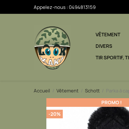
Appelez-nous :
0494813159
VÊTEMENT
DIVERS
TIR SPORTIF, 
Accueil
Vêtement
Schott
Parka à c
PROMO !
-20%