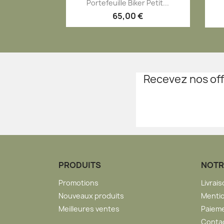
Aperçu rapide

Portefeuille Biker Petit...
65,00 €
Recevez nos off
PRODUITS
NOTR
Promotions
Livrai
Nouveaux produits
Mentio
Meilleures ventes
Paieme
Conta