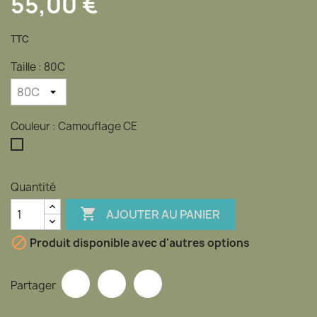
55,00 €
TTC
Taille : 80C
Couleur : Camouflage CE
Camouflage
CE
Quantité

AJOUTER AU PANIER

Produit disponible avec d'autres options
Partager