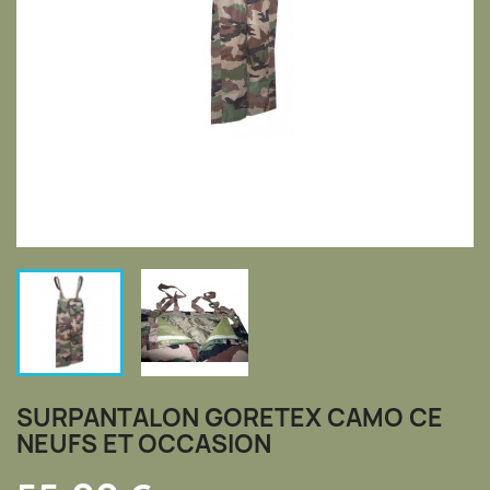
SURPANTALON GORETEX CAMO CE
NEUFS ET OCCASION